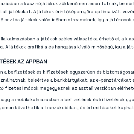
almazásban a kaszinójátékok zökkenőmentesen futnak, beleér
ali játékokat. A játékok érintőképernyőre optimalizált vezér
élő osztós játékok valós időben streamelnek, így a játékosok
.
bilalkalmazásban a játékok széles választéka érhető el, a kla
g. A játékok grafikája és hangzása kiváló minőségű, így a j
ETÉSEK AZ APPBAN
an a befizetések és kifizetések egyszerűen és biztonságosa
ználhatnak, beleértve a bankkártyákat, az e-pénztárcákat é
tő fizetési módok megegyeznek az asztali verzióban elérhet
a, hogy a mobilalkalmazásban a befizetések és kifizetések g
yomon követhetik a tranzakcióikat, és értesítéseket kaphat