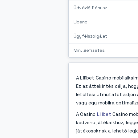
Üdvözlő Bónusz
Licenc
Ügyfélszolgálat
Min. Befizetés
A Lilibet Casino mobilalka
Ez az áttekintés célja, hog
letöltési útmutatót adjon 
vagy egy mobilra optimaliz
A Casino
Lilibet
Casino mobi
kedvenc játékaikhoz, legye
játékosoknak a lehető legj