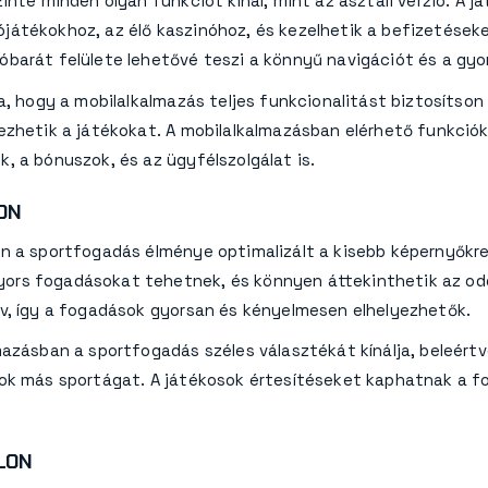
zinte minden olyan funkciót kínál, mint az asztali verzió. A
játékokhoz, az élő kaszinóhoz, és kezelhetik a befizetéseke
óbarát felülete lehetővé teszi a könnyű navigációt és a gy
ja, hogy a mobilalkalmazás teljes funkcionalitást biztosítson
vezhetik a játékokat. A mobilalkalmazásban elérhető funkció
, a bónuszok, és az ügyfélszolgálat is.
ON
an a sportfogadás élménye optimalizált a kisebb képernyőkre
ors fogadásokat tehetnek, és könnyen áttekinthetik az od
ív, így a fogadások gyorsan és kényelmesen elhelyezhetők.
mazásban a sportfogadás széles választékát kínálja, beleértv
 sok más sportágat. A játékosok értesítéseket kaphatnak a 
LON