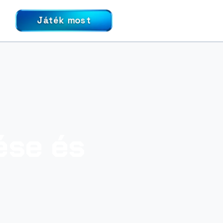
Játék most
ése és