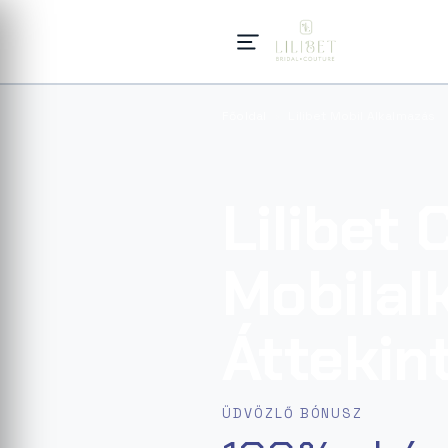
Főoldal
›
Lilibet Mobil Alkalmazás
Lilibet 
Mobilal
Áttekin
ÜDVÖZLŐ BÓNUSZ