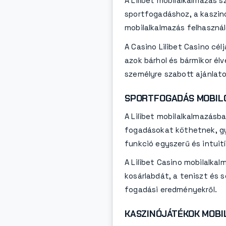
A Lilibet mobilalkalmazás s
sportfogadáshoz, a kaszinó
mobilalkalmazás felhasznál
A Casino Lilibet Casino cél
azok bárhol és bármikor él
személyre szabott ajánlatok
SPORTFOGADÁS MOBIL
A Lilibet mobilalkalmazásb
fogadásokat köthetnek, gy
funkció egyszerű és intuit
A Lilibet Casino mobilalkal
kosárlabdát, a teniszt és
fogadási eredményekről.
KASZINÓJÁTÉKOK MOBI