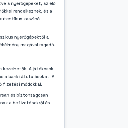
tve a nyerőgépeket, az élő
lőkkel rendelkeznek, és a
 autentikus kaszinó
sszikus nyerőgépektől a
átékélmény magával ragadó.
n kezelhetők. A játékosok
s a banki átutalásokat. A
ő fizetési módokkal.
yorsan és biztonságosan
nak a befizetésekről és