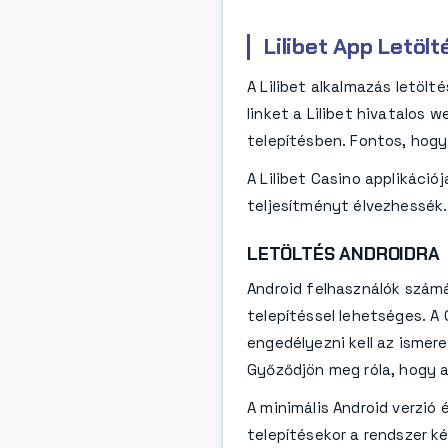
Lilibet App Letölt
A Lilibet alkalmazás letölt
linket a Lilibet hivatalos 
telepítésben. Fontos, hog
A Lilibet Casino applikáció
teljesítményt élvezhessék. 
LETÖLTÉS ANDROIDRA
Android felhasználók számá
telepítéssel lehetséges. A
engedélyezni kell az ismer
Győződjön meg róla, hogy a 
A minimális Android verzió 
telepítésekor a rendszer k