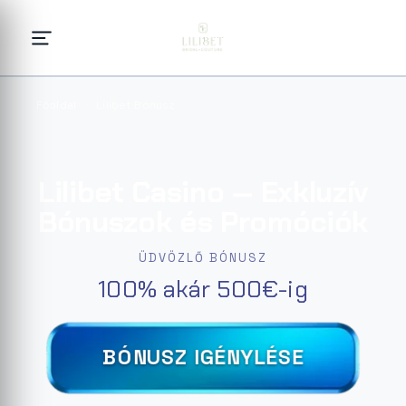
Főoldal
›
Lilibet Bónusz
Lilibet Casino — Exkluzív
Bónuszok és Promóciók
ÜDVÖZLŐ BÓNUSZ
100% akár 500€-ig
BÓNUSZ IGÉNYLÉSE