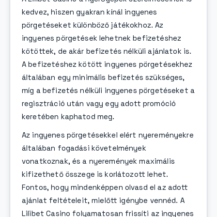
kedvez, hiszen gyakran kínál ingyenes
pörgetéseket különböző játékokhoz. Az
ingyenes pörgetések lehetnek befizetéshez
kötöttek, de akár befizetés nélküli ajánlatok is.
A befizetéshez kötött ingyenes pörgetésekhez
általában egy minimális befizetés szükséges,
míg a befizetés nélküli ingyenes pörgetéseket a
regisztráció után vagy egy adott promóció
keretében kaphatod meg.
Az ingyenes pörgetésekkel elért nyereményekre
általában fogadási követelmények
vonatkoznak, és a nyeremények maximális
kifizethető összege is korlátozott lehet.
Fontos, hogy mindenképpen olvasd el az adott
ajánlat feltételeit, mielőtt igénybe vennéd. A
Lilibet Casino folyamatosan frissíti az ingyenes