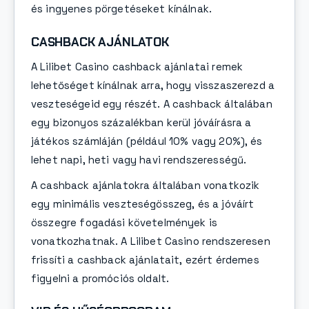
és ingyenes pörgetéseket kínálnak.
CASHBACK AJÁNLATOK
A Lilibet Casino cashback ajánlatai remek
lehetőséget kínálnak arra, hogy visszaszerezd a
veszteségeid egy részét. A cashback általában
egy bizonyos százalékban kerül jóváírásra a
játékos számláján (például 10% vagy 20%), és
lehet napi, heti vagy havi rendszerességű.
A cashback ajánlatokra általában vonatkozik
egy minimális veszteségösszeg, és a jóváírt
összegre fogadási követelmények is
vonatkozhatnak. A Lilibet Casino rendszeresen
frissíti a cashback ajánlatait, ezért érdemes
figyelni a promóciós oldalt.