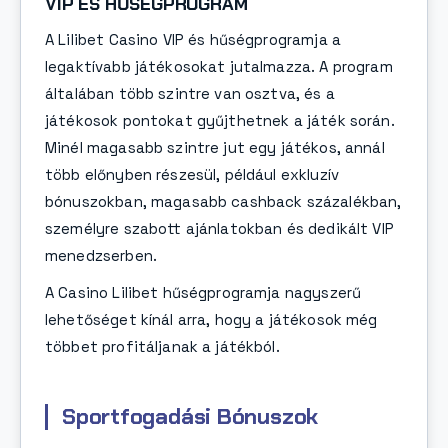
VIP ÉS HŰSÉGPROGRAM
A Lilibet Casino VIP és hűségprogramja a
legaktívabb játékosokat jutalmazza. A program
általában több szintre van osztva, és a
játékosok pontokat gyűjthetnek a játék során.
Minél magasabb szintre jut egy játékos, annál
több előnyben részesül, például exkluzív
bónuszokban, magasabb cashback százalékban,
személyre szabott ajánlatokban és dedikált VIP
menedzserben.
A Casino Lilibet hűségprogramja nagyszerű
lehetőséget kínál arra, hogy a játékosok még
többet profitáljanak a játékból.
Sportfogadási Bónuszok