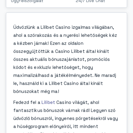
Ügyfélszolgálat
24/7 Live Chat
Üdvözlünk a Lilibet Casino izgalmas világában,
ahol a szórakozás és a nyerési lehetőségek kéz
a kézben járnak! Ezen az oldalon
összegyűjtöttük a Casino Lilibet által kínált
összes aktuális bónuszajánlatot, promóciós
kódot és exkluzív lehetőséget, hogy
maximalizálhasd a játékélményedet. Ne maradj
le, használd ki a Lilibet Casino által kínált
bónuszokat még ma!
Fedezd fel a
Lilibet
Casino világát, ahol
fantasztikus bónuszok várnak rád! Legyen szó
üdvözlő bónuszról, ingyenes pörgetésekről vagy
a hűségprogram előnyeiről, itt mindent