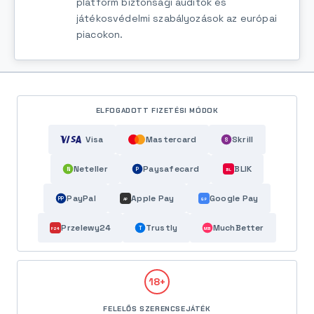
platform biztonsági auditok és
játékosvédelmi szabályozások az európai
piacokon.
ELFOGADOTT FIZETÉSI MÓDOK
Visa
Mastercard
Skrill
S
Neteller
Paysafecard
BLIK
N
P
BL
PayPal
Apple Pay
Google Pay
PP
AP
GP
Przelewy24
Trustly
MuchBetter
T
MB
P24
18+
FELELŐS SZERENCSEJÁTÉK