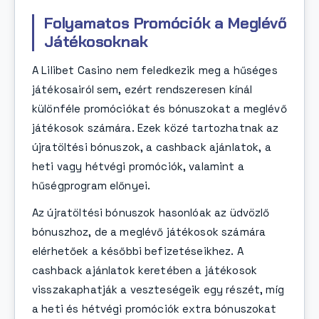
Folyamatos Promóciók a Meglévő
Játékosoknak
A Lilibet Casino nem feledkezik meg a hűséges
játékosairól sem, ezért rendszeresen kínál
különféle promóciókat és bónuszokat a meglévő
játékosok számára. Ezek közé tartozhatnak az
újratöltési bónuszok, a cashback ajánlatok, a
heti vagy hétvégi promóciók, valamint a
hűségprogram előnyei.
Az újratöltési bónuszok hasonlóak az üdvözlő
bónuszhoz, de a meglévő játékosok számára
elérhetőek a későbbi befizetéseikhez. A
cashback ajánlatok keretében a játékosok
visszakaphatják a veszteségeik egy részét, míg
a heti és hétvégi promóciók extra bónuszokat