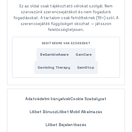
Ez az oldal csak tájékoztató célokat szolgál. Nem
szervezünk szerencsejátékot és nem fogadunk
fogadásokat. A tartalom csak felnőtteknek (18+) szól. A
szerencsejáték függőséget okozhat — játsszon
felelősségteljesen.
SEGÍTSÉGRE VAN SZÜKSÉGE?
BeGambleAware
GamCare
Gambling Therapy
GamStop
Adatvédelmi Irányelvek
Cookie Szabályzat
Lilibet Bónusz
Lilibet Mobil Alkalmazás
Lilibet Bejelentkezés