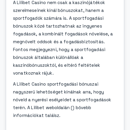
A Lilibet Casino nem csak a kaszinójátékok
szerelmeseinek kínál bónuszokat, hanem a
sportfogadók számára is. A sportfogadási
bónuszok közé tartozhatnak az ingyenes
fogadások, a kombinált fogadások növelése, a
megnövelt oddsok és a fogadásbiztosítás.
Fontos megjegyezni, hogy a sportfogadási
bónuszok általában különállóak a
kaszinóbónuszoktól, és eltérő feltételek
vonatkoznak rájuk.
A Lilibet Casino sportfogadási bónuszai
nagyszerű lehetőséget kínálnak arra, hogy
növeld a nyerési esélyeidet a sportfogadások
terén. A Lilibet weboldalán () bővebb
információkat találsz.