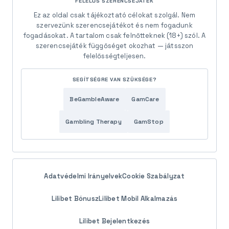
FELELŐS SZERENCSEJÁTÉK
Ez az oldal csak tájékoztató célokat szolgál. Nem
szervezünk szerencsejátékot és nem fogadunk
fogadásokat. A tartalom csak felnőtteknek (18+) szól. A
szerencsejáték függőséget okozhat — játsszon
felelősségteljesen.
SEGÍTSÉGRE VAN SZÜKSÉGE?
BeGambleAware
GamCare
Gambling Therapy
GamStop
Adatvédelmi Irányelvek
Cookie Szabályzat
Lilibet Bónusz
Lilibet Mobil Alkalmazás
Lilibet Bejelentkezés