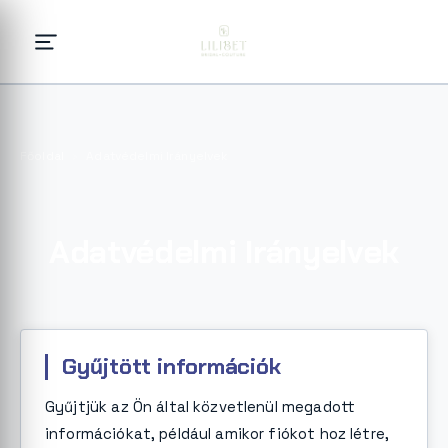
Főoldal
›
Adatvédelmi Irányelvek
Adatvédelmi Irányelvek
Gyűjtött információk
Gyűjtjük az Ön által közvetlenül megadott
információkat, például amikor fiókot hoz létre,