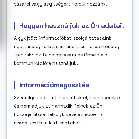
vásárol vagy segítségért fordul hozzánk.
Hogyan használjuk az Ön adatait
A gyűjtött információkat szolgáltatásaink
nyújtására, karbantartására és fejlesztésére,
tranzakciók feldolgozására és Önnel való
kommunikációra használjuk.
Információmegosztás
Személyes adatait nem adjuk el, nem cseréljük
és nem adjuk át harmadik félnek az Ön
hozzájárulása nélkül, kivéve az ebben a
szabályzatban leírt eseteket.